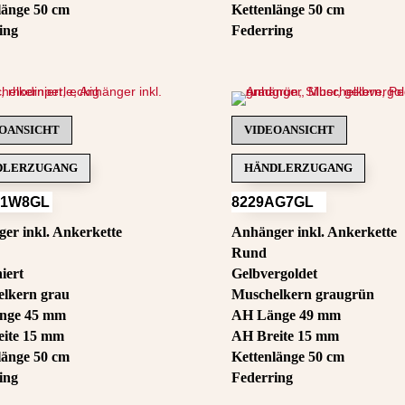
länge 50 cm
Kettenlänge 50 cm
ing
Federring
OANSICHT
VIDEOANSICHT
DLERZUGANG
HÄNDLERZUGANG
A1W8GL
8229AG7GL
er inkl. Ankerkette
Anhänger inkl. Ankerkette
Rund
iert
Gelbvergoldet
lkern grau
Muschelkern graugrün
nge 45 mm
AH Länge 49 mm
ite 15 mm
AH Breite 15 mm
länge 50 cm
Kettenlänge 50 cm
ing
Federring