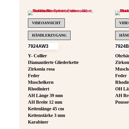
VIDEOANSICHT
VIDE
HÄNDLERZUGANG
HÄN
7924AW3
7924
Y- Collier
Ohrhä
Diamantierte Gliederkette
Zirkon
Zirkonia rosa
Musch
Feder
Feder
Muschelkern
Rhodin
Rhodiniert
OH Lä
AH Länge 39 mm
AH Bre
AH Breite 12 mm
Pousse
Kettenlänge 45 cm
Kettenstärke 3 mm
Karabiner