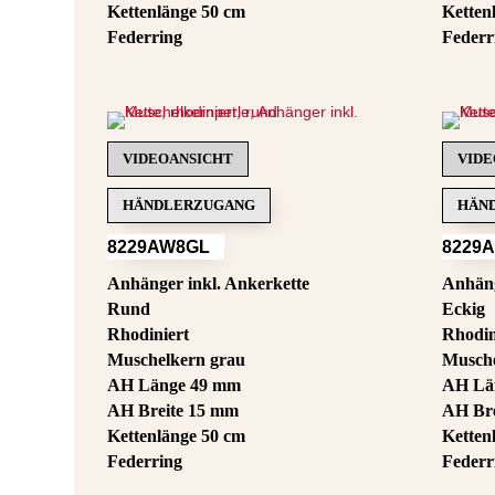
Kettenlänge 50 cm
Ketten
Federring
Federr
VIDEOANSICHT
VIDE
HÄNDLERZUGANG
HÄN
8229AW8GL
8229
Anhänger inkl. Ankerkette
Anhäng
Rund
Eckig
Rhodiniert
Rhodin
Muschelkern grau
Musche
AH Länge 49 mm
AH Lä
AH Breite 15 mm
AH Bre
Kettenlänge 50 cm
Ketten
Federring
Federr