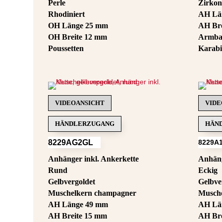
Perle
Zirkon
Rhodiniert
AH Lä
OH Länge 25 mm
AH Bre
OH Breite 12 mm
Armba
Poussetten
Karabi
VIDEOANSICHT
VIDE
HÄNDLERZUGANG
HÄN
8229AG2GL
8229A
Anhänger inkl. Ankerkette
Anhäng
Rund
Eckig
Gelbvergoldet
Gelbve
Muschelkern champagner
Musch
AH Länge 49 mm
AH Lä
AH Breite 15 mm
AH Bre