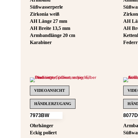
Süßwasserperle
Süßwas
Zirkonia weiß
Zirkon
AH Länge 27 mm
AH Lä
AH Breite 13,5 mm
AH Bre
Armbandlänge 20 cm
Ketten
Karabiner
Federr
VIDEOANSICHT
VIDE
HÄNDLERZUGANG
HÄN
7973BW
8077
Ohrhänger
Armb
Eckig poliert
Süßwas