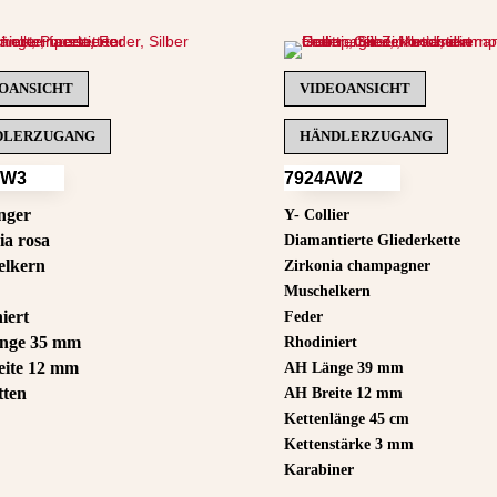
OANSICHT
VIDEOANSICHT
DLERZUGANG
HÄNDLERZUGANG
BW3
7924AW2
nger
Y- Collier
ia rosa
Diamantierte Gliederkette
elkern
Zirkonia champagner
Muschelkern
iert
Feder
nge 35 mm
Rhodiniert
ite 12 mm
AH Länge 39 mm
tten
AH Breite 12 mm
Kettenlänge 45 cm
Kettenstärke 3 mm
Karabiner