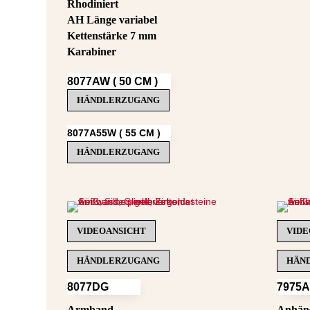
Rhodiniert
AH Länge variabel
Kettenstärke 7 mm
Karabiner
8077AW ( 50 CM )
HÄNDLERZUGANG
8077A55W ( 55 CM )
HÄNDLERZUGANG
VIDEOANSICHT
VIDE
HÄNDLERZUGANG
HÄN
8077DG
7975
Armband
Anhäng