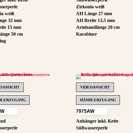
serperle
Zirkonia weiß
ia weiß
AH Länge 27 mm
nge 32 mm
AH Breite 13,5 mm
ite 15 mm
Armbandlänge 20 cm
länge 50 cm
Karabiner
ing
OANSICHT
VIDEOANSICHT
DLERZUGANG
HÄNDLERZUGANG
DW
7975AW
and
Anhänger inkl. Kette
serperle
Süßwasserperle