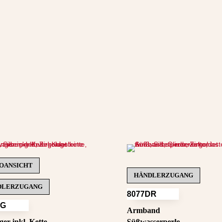
OANSICHT
HÄNDLERZUGANG
DLERZUGANG
8077DR
AG
Armband
er inkl. Kette
Süßwasserperle